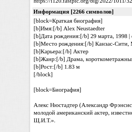
https://i120.fastpic.org/big/2022/1011
Информация [2266 символов]
[block=Краткая биография]
[b]Имя:[/b] Alex Neustaedter
[b]Дата рождения:[/b] 29 марта, 1998 |
[b]Место рождения:[/b] Канзас-Сити
[b]Карьера:[/b] Актер
[b]Жанр:[/b] Драма, короткометражны
[b]Рост:[/b] 1.83 м
[/block]
[block=Биография]
Алекс Нюстадтер (Александр Фрэнсис Н
молодой американский актер, известн
Щ.И.Т.».