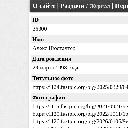
О сайте
|
Раздачи
/
|
Пер
Журнал
ID
36300
Имя
Алекс Нюстадтер
Дата рождения
29 марта 1998 года
Титульное фото
https://i124.fastpic.org/big/2025/0329
Фотографии
https://i115.fastpic.org/big/2021/0921
https://i120.fastpic.org/big/2022/1011
https://i126.fastpic.org/big/2026/0106