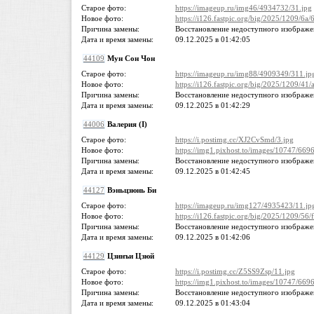
Старое фото:
https://imageup.ru/img46/4934732/31.jpg
Новое фото:
https://i126.fastpic.org/big/2025/1209/
Причина замены:
Восстановление недоступного изображе
Дата и время замены:
09.12.2025 в 01:42:05
44109
Мун Сон Чон
Старое фото:
https://imageup.ru/img88/4909349/311.jp
Новое фото:
https://i126.fastpic.org/big/2025/1209
Причина замены:
Восстановление недоступного изображе
Дата и время замены:
09.12.2025 в 01:42:29
44006
Валерия (I)
Старое фото:
https://i.postimg.cc/XJ2CvSmd/3.jpg
Новое фото:
https://img1.pixhost.to/images/10747/66
Причина замены:
Восстановление недоступного изображе
Дата и время замены:
09.12.2025 в 01:42:45
44127
Вэньцзюнь Би
Старое фото:
https://imageup.ru/img127/4935423/11.jp
Новое фото:
https://i126.fastpic.org/big/2025/1209/
Причина замены:
Восстановление недоступного изображе
Дата и время замены:
09.12.2025 в 01:42:06
44129
Цзинъи Цзюй
Старое фото:
https://i.postimg.cc/Z5SS9Zsp/11.jpg
Новое фото:
https://img1.pixhost.to/images/10747/66
Причина замены:
Восстановление недоступного изображе
Дата и время замены:
09.12.2025 в 01:43:04