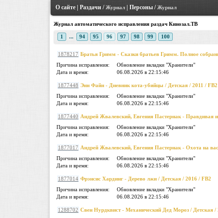
О сайте
|
Раздачи
/
|
Персоны
/
Журнал
Журнал
Журнал автоматического исправления раздач Кинозал.ТВ
1
...
94
95
96
97
98
99
100
1878217
Братья Гримм - Сказки братьев Гримм. Полное собрание
Причина исправления:
Обновление вкладки "Хранители"
Дата и время:
06.08.2026 в 22:15:46
1877448
Энн Файн - Дневник кота-убийцы / Детская / 2011 / FB2
Причина исправления:
Обновление вкладки "Хранители"
Дата и время:
06.08.2026 в 22:15:46
1877440
Андрей Жвалевский, Евгения Пастернак - Правдивая ис
Причина исправления:
Обновление вкладки "Хранители"
Дата и время:
06.08.2026 в 22:15:46
1877017
Андрей Жвалевский, Евгения Пастернак - Охота на васи
Причина исправления:
Обновление вкладки "Хранители"
Дата и время:
06.08.2026 в 22:15:46
1877014
Фрэнсис Хардинг - Дерево лжи / Детская / 2016 / FB2
Причина исправления:
Обновление вкладки "Хранители"
Дата и время:
06.08.2026 в 22:15:46
1288702
Свен Нурдквист - Механический Дед Мороз / Детская / 