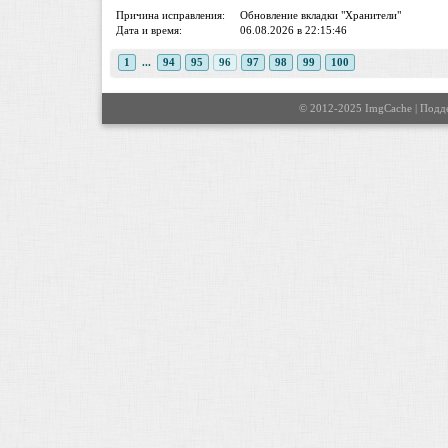
Причина исправления:
Обновление вкладки "Хранители"
Дата и время:
06.08.2026 в 22:15:46
1
...
94
95
96
97
98
99
100
© 2012-2025 ImgCache | Под